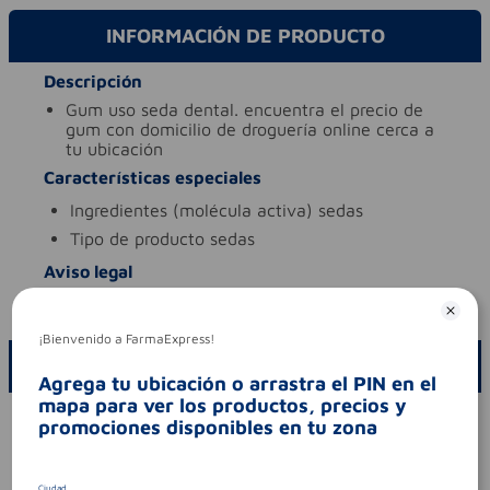
INFORMACIÓN DE PRODUCTO
Descripción
gum uso seda dental. encuentra el precio de
gum con domicilio de droguería online cerca a
tu ubicación
Características especiales
ingredientes (molécula activa)
sedas
tipo de producto
sedas
Aviso legal
codigo invima
2017dm-0016924
¡Bienvenido a FarmaExpress!
ESCRIBE UN COMENTARIO
Agrega tu ubicación o arrastra el PIN en el
mapa para ver los productos, precios y
Por favor, inicie sesión para escribir un comentario
promociones disponibles en tu zona
Sin comentarios.
Ciudad