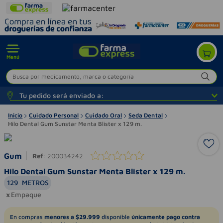
Menú
Busca por medicamento, marca o categoría
Tu pedido será enviado a:
Inicio
Cuidado Personal
Cuidado Oral
Seda Dental
Hilo Dental Gum Sunstar Menta Blister x 129 m.
Gum
Ref
:
200034242
Hilo Dental Gum Sunstar Menta Blister x 129 m.
129
METROS
Empaque
En compras
menores a $29.999
disponible
únicamente pago contra