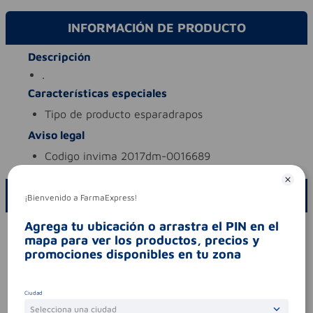
INFORMACIÓN DE PRODUCTO
Descripción
.
Características especiales
tipo de producto
esparadrapos
Aviso legal
codigo invima
2017dm-0016689
ESCRIBE UN COMENTARIO
¡Bienvenido a FarmaExpress!
Agrega tu ubicación o arrastra el PIN en el
Por favor, inicie sesión para escribir un comentario
mapa para ver los productos, precios y
promociones disponibles en tu zona
Sin comentarios.
Ciudad
Selecciona una ciudad