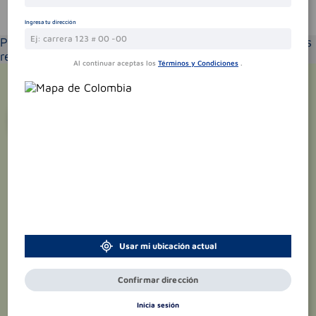
Te puede interesar
Ingresa tu dirección
Por favor selecciona tu ubicación y verás los productos
recomendados según la cobertura de entrega
Al continuar aceptas los
Términos y Condiciones
.
¡Suscríbete y recibe
promociones
exclusivas
!
Usar mi ubicación actual
Confirmar dirección
Inicia sesión