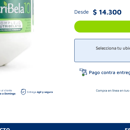
$
14
.
300
Desde
Selecciona tu ub
UCTO
E