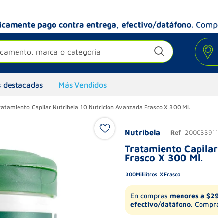
camento, marca o categoría
 destacadas
Más Vendidos
ratamiento Capilar Nutribela 10 Nutrición Avanzada Frasco X 300 Ml.
Nutribela
Ref
:
200033911
Tratamiento Capilar
Frasco X 300 Ml.
300
Mililitros
Frasco
En compras
menores a $2
efectivo/datáfono.
Compra