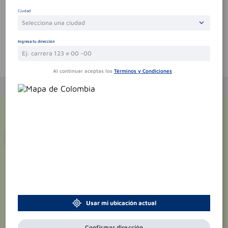
Sin comentarios.
Ciudad
Selecciona una ciudad
Ingresa tu dirección
Te puede interesar
Al continuar aceptas los
Términos y Condiciones
.
¡Suscríbete y recibe
promociones
exclusivas
!
Usar mi ubicación actual
Confirmar dirección