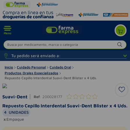
Menú
Busca por medicamento, marca o categoría
Tu pedido será enviado a:
Inicio
Cuidado Personal
Cuidado Oral
Productos Orales Especializados
Repuesto Cepillo Interdental Suavi-Dent Blister x 4 Uds.
Suavi-Dent
Ref
:
200028177
Repuesto Cepillo Interdental Suavi-Dent Blister x 4 Uds.
4
UNIDADES
Empaque