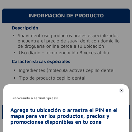
INFORMACIÓN DE PRODUCTO
Descripción
suavi dent uso productos orales especializados.
encuentra el precio de suavi dent con domicilio
de droguería online cerca a tu ubicación
uso
diario - recomendación 3 veces al día
Características especiales
ingredientes (molécula activa)
cepillo dental
tipo de producto
cepillo dental
Aviso legal
codigo invima
2020dm-0005488-r1
¡Bienvenido a FarmaExpress!
Agrega tu ubicación o arrastra el PIN en el
ESCRIBE UN COMENTARIO
mapa para ver los productos, precios y
promociones disponibles en tu zona
Por favor, inicie sesión para escribir un comentario