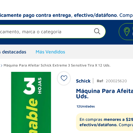
camento, marca o categoría
 destacadas
Más Vendidos
Máquina Para Afeitar Schick Extreme 3 Sensitive Tira X 12 Uds.
Schick
Ref
:
200025620
Máquina Para Afeita
Uds.
12
Unidades
En compras
menores a $2
efectivo/datáfono.
Compra