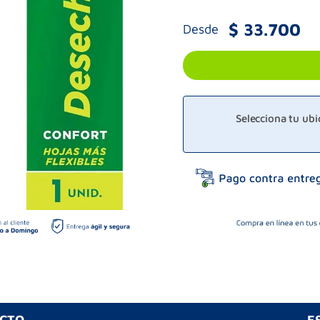
$
33
.
700
Desde
Selecciona tu ub
UCTO
E