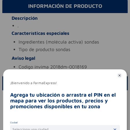
INFORMACIÓN DE PRODUCTO
Descripción
.
Características especiales
ingredientes (molécula activa)
sondas
tipo de producto
sondas
Aviso legal
codigo invima
2018dm-0018169
ESCRIBE UN COMENTARIO
¡Bienvenido a FarmaExpress!
Agrega tu ubicación o arrastra el PIN en el
Por favor, inicie sesión para escribir un comentario
mapa para ver los productos, precios y
promociones disponibles en tu zona
Sin comentarios.
Ciudad
Selecciona una ciudad