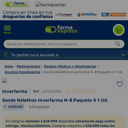
Menú
Busca por medicamento, marca o categoría
Tu pedido será enviado a:
Inicio
Medicamentos
Equipos Médicos y Hospitalarios
Insumos Hospitalarios
Sonda Nelathon Inverfarma N-8 Paquete X 1 Ud.
Inverfarma
Ref
:
200025550
Sonda Nelathon Inverfarma N-8 Paquete X 1 Ud.
1
UNIDAD
Empaque
En compras
menores a $29.999
disponible
únicamente pago contra
entrega, efectivo/datáfono.
Compras mayores a
$30.000 todos los