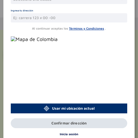
Te puede interesar
Ingresa tu dirección
Al continuar aceptas los
Términos y Condiciones
.
¡Suscríbete y recibe
promociones
exclusivas
!
Usar mi ubicación actual
Confirmar dirección
Inicia sesión