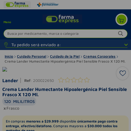
Menú
Busca por medicamento, marca o categoría
Tu pedido será enviado a:
Inicio
Cuidado Personal
Cuidado de la Piel
Cremas Corporales
Crema Lander Humectante Hipoalergénica Piel Sensible Frasco X 120 Ml.
Lander
Ref
:
200022650
Crema Lander Humectante Hipoalergénica Piel Sensible
Frasco X 120 Ml.
120
MILILITROS
Frasco
En compras
menores a $29.999
disponible
únicamente pago contra
entrega, efectivo/datáfono.
Compras mayores a
$30.000 todos los
métodos de pago.