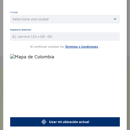
Por favor, inicie sesión para escribir un comentario
Ciudad
Sin comentarios.
Selecciona una ciudad
Ingresa tu dirección
Te puede interesar
Al continuar aceptas los
Términos y Condiciones
.
¡Suscríbete y recibe
promociones
exclusivas
!
Usar mi ubicación actual