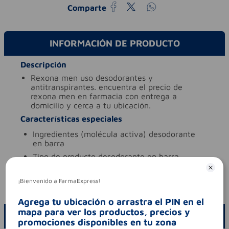
Comparte
INFORMACIÓN DE PRODUCTO
Descripción
rexona men uso desodorantes y
antitranspirantes. encuentra el precio de
rexona men en farmacia con entrega a
domicilio y cerca a tu ubicación.
Características especiales
ingredientes (molécula activa)
desodorante
en barra
tipo de producto
desodorante en barra
Aviso legal
¡Bienvenido a FarmaExpress!
codigo invima
nsoc11032-21co
Agrega tu ubicación o arrastra el PIN en el
mapa para ver los productos, precios y
ESCRIBE UN COMENTARIO
promociones disponibles en tu zona