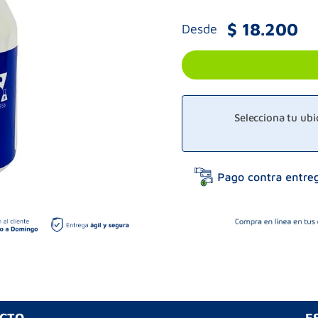
$
18
.
200
Desde
Selecciona tu ub
UCTO
E