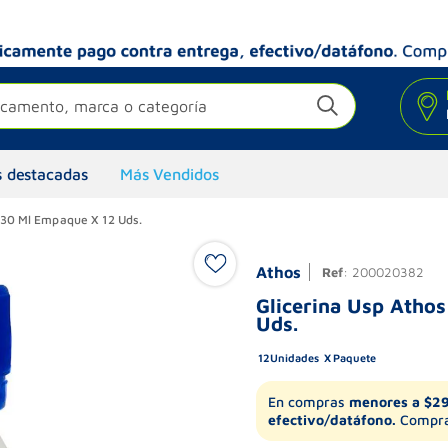
camento, marca o categoría
 destacadas
Más Vendidos
 30 Ml Empaque X 12 Uds.
Athos
Ref
:
200020382
Glicerina Usp Atho
Uds.
12
Unidades
Paquete
En compras
menores a $2
efectivo/datáfono.
Compra