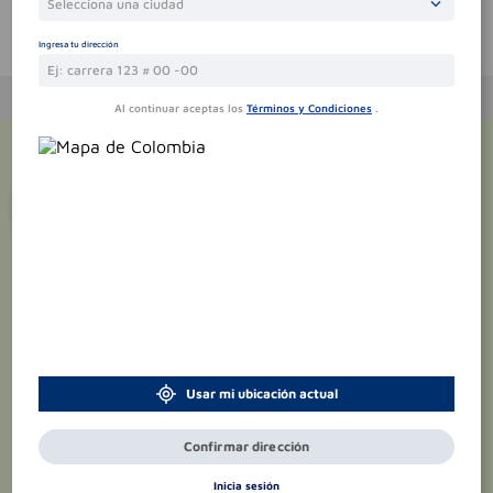
Selecciona una ciudad
Te puede interesar
Ingresa tu dirección
Al continuar aceptas los
Términos y Condiciones
.
¡Suscríbete y recibe
promociones
exclusivas
!
Usar mi ubicación actual
Confirmar dirección
Inicia sesión