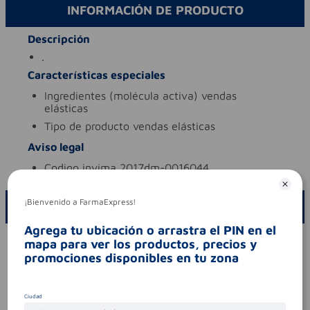
INFORMACIÓN DE PRODUCTO
Descripción
.
Características especiales
ingredientes (molécula activa)
vendas
elásticas
tipo de producto
vendas elásticas
Aviso legal
codigo invima
2017dm-0016044
¡Bienvenido a FarmaExpress!
ESCRIBE UN COMENTARIO
Agrega tu ubicación o arrastra el PIN en el
Por favor, inicie sesión para escribir un comentario
mapa para ver los productos, precios y
promociones disponibles en tu zona
Sin comentarios.
Ciudad