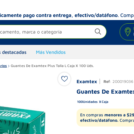
camento, marca o categoría
 destacadas
Más Vendidos
rios
Guantes De Examtex Plus Talla L Caja X 100 Uds.
Examtex
Ref
:
200019036
Guantes De Examtex 
100
Unidades
Caja
En compras
menores a $2
efectivo/datáfono.
Compra