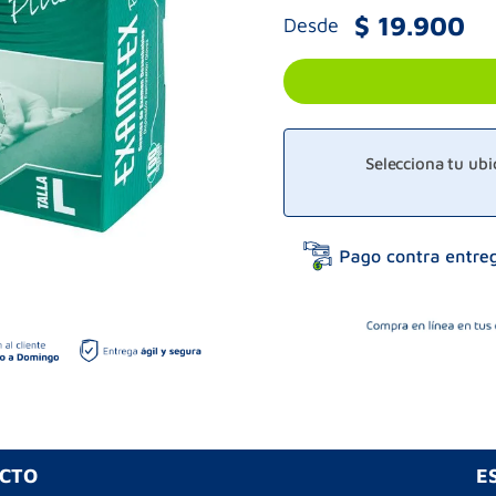
$
19
.
900
Desde
Selecciona tu ub
UCTO
E