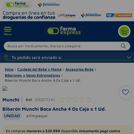
Menú
Busca por medicamento, marca o categoría
Tu pedido será enviado a:
Inicio
Cuidado del Bebé y Mamá
Accesorios Bebé
Biberones y Vasos Entrenadores
Biberón Munchi Boca Ancha 4 Oz Caja x 1 Ud.
Munchi
Ref
:
200017241
Biberón Munchi Boca Ancha 4 Oz Caja x 1 Ud.
UNIDAD
Empaque
En compras
menores a $29.999
disponible
únicamente pago contra