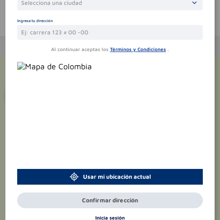
Selecciona una ciudad
Te puede interesar
Ingresa tu dirección
Al continuar aceptas los
Términos y Condiciones
.
¡Suscríbete y recibe
promociones
exclusivas
!
Usar mi ubicación actual
Confirmar dirección
Inicia sesión