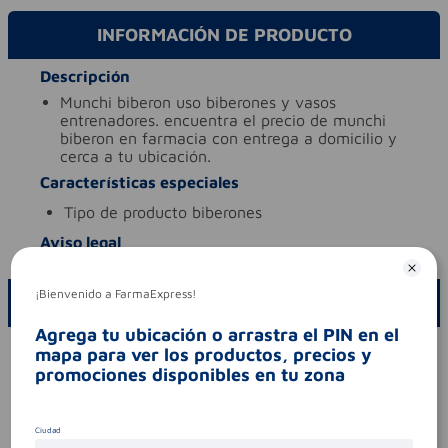
INFORMACIÓN DE PRODUCTO
Descripción
munchi biberon uso biberones y vasos
entrenadores. encuentra el precio de munchi
biberon en farmacia con entrega a domicilio y
cerca a tu ubicación.
Características especiales
tipo de producto
biberones
Aviso legal
¡Bienvenido a FarmaExpress!
ESCRIBE UN COMENTARIO
Agrega tu ubicación o arrastra el PIN en el
Por favor, inicie sesión para escribir un comentario
mapa para ver los productos, precios y
promociones disponibles en tu zona
Sin comentarios.
Ciudad