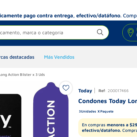
camento, marca o categoría
cas destacadas
Más Vendidos
ng Action Blister x 3 Uds
Today
Ref
:
200017466
Condones Today Lon
3
Unidades
Paquete
En compras
menores a $2
efectivo/datáfono.
Compra