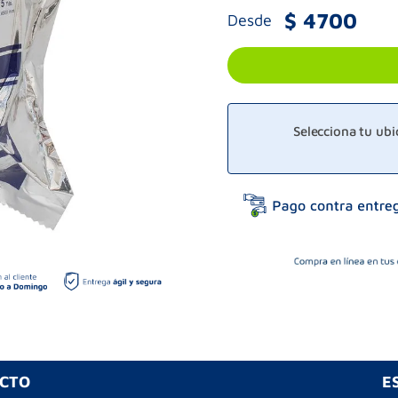
$
4700
Desde
Selecciona tu ub
UCTO
E