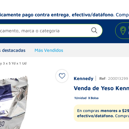
camento, marca o categoría
 destacadas
Más Vendidos
 3 x 5 Yd x 1 Ud
Kennedy
Ref
:
200013299
Venda de Yeso Kenn
1
Unidad
Bolsa
En compras
menores a $2
efectivo/datáfono.
Compra