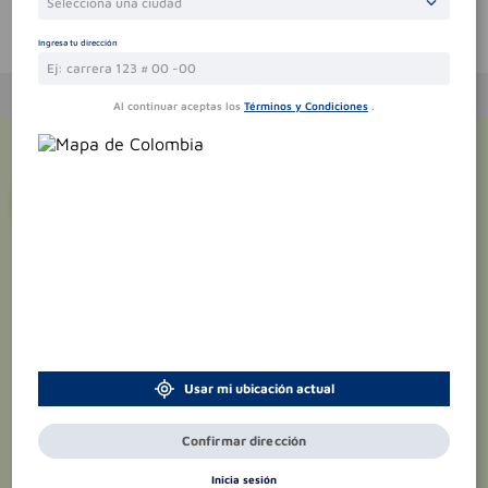
Selecciona una ciudad
Te puede interesar
Ingresa tu dirección
Al continuar aceptas los
Términos y Condiciones
.
¡Suscríbete y recibe
promociones
exclusivas
!
Usar mi ubicación actual
Confirmar dirección
Inicia sesión