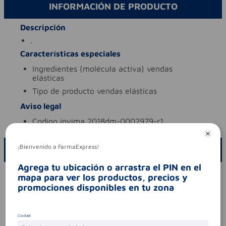
INFORMACIÓN DE PRODUCTO
Descripción
.
Características especiales
ingredientes (molécula activa)
vendas
elásticas
tipo de producto
vendas elásticas
Aviso legal
codigo invima
2018dm-0002979-r1
¡Bienvenido a FarmaExpress!
ESCRIBE UN COMENTARIO
Agrega tu ubicación o arrastra el PIN en el
Por favor, inicie sesión para escribir un comentario
mapa para ver los productos, precios y
promociones disponibles en tu zona
Sin comentarios.
Ciudad