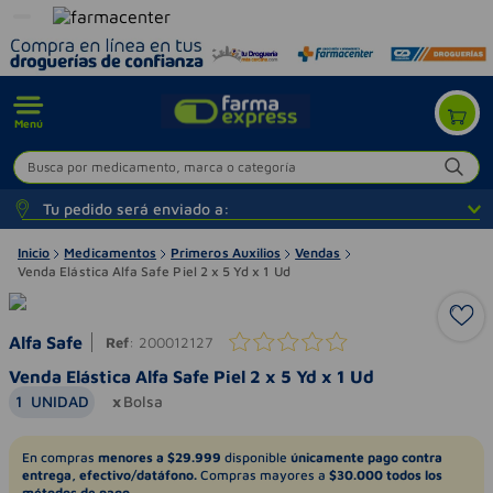
Menú
Busca por medicamento, marca o categoría
Tu pedido será enviado a:
Inicio
Medicamentos
Primeros Auxilios
Vendas
Venda Elástica Alfa Safe Piel 2 x 5 Yd x 1 Ud
Alfa Safe
Ref
:
200012127
Venda Elástica Alfa Safe Piel 2 x 5 Yd x 1 Ud
1
UNIDAD
Bolsa
En compras
menores a $29.999
disponible
únicamente pago contra
entrega, efectivo/datáfono.
Compras mayores a
$30.000 todos los
métodos de pago.