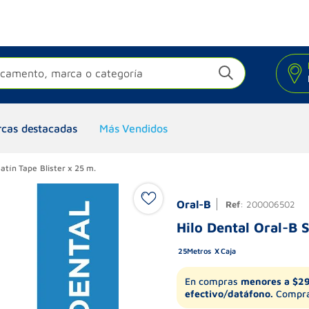
camento, marca o categoría
cas destacadas
Más Vendidos
atín Tape Blister x 25 m.
Oral-B
Ref
:
200006502
Hilo Dental Oral-B S
25
Metros
Caja
En compras
menores a $2
efectivo/datáfono.
Compra