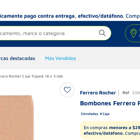
camento, marca o categoría
cas destacadas
Más Vendidos
ero Rocher Caja Tripack 16 x 3 Uds
Ferrero Rocher
Ref
:
200
Bombones Ferrero R
3
Unidades
Caja
En compras
menores a $2
efectivo/datáfono.
Compra