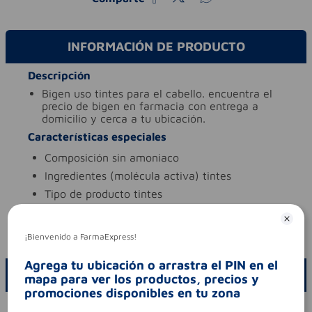
INFORMACIÓN DE PRODUCTO
Descripción
bigen uso tintes para el cabello. encuentra el
precio de bigen en farmacia con entrega a
domicilio y cerca a tu ubicación.
Características especiales
composición
sin amoniaco
ingredientes (molécula activa)
tintes
tipo de producto
tintes
Aviso legal
codigo invima
nsoc89123-18co
¡Bienvenido a FarmaExpress!
Agrega tu ubicación o arrastra el PIN en el
ESCRIBE UN COMENTARIO
mapa para ver los productos, precios y
promociones disponibles en tu zona
Por favor, inicie sesión para escribir un comentario