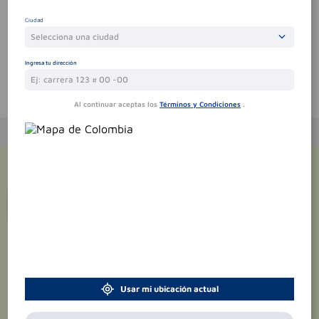
Sin comentarios.
Ciudad
Selecciona una ciudad
Ingresa tu dirección
Te puede interesar
Al continuar aceptas los
Términos y Condiciones
.
¡Suscríbete y recibe
promociones
exclusivas
!
Usar mi ubicación actual