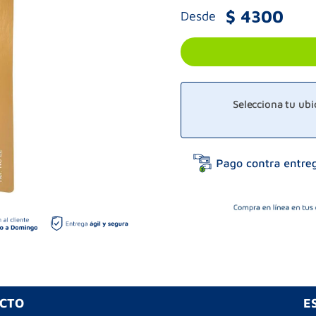
$
4300
Desde
Selecciona tu ub
UCTO
E