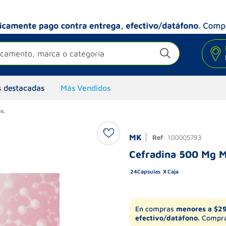
camento, marca o categoría
 destacadas
Más Vendidos
s.
MK
Ref
:
100005793
Cefradina 500 Mg M
24
Cápsulas
Caja
En compras
menores a $2
efectivo/datáfono.
Compra