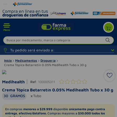
Menú
Busca por medicamento, marca o categoría
Tu pedido será enviado a:
Inicio
Medicamentos
Droguería
Crema Tópica Betarretín 0.05% Medihealth Tubo x 30 g
Medihealth
Ref
:
100005311
Crema Tópica Betarretín 0.05% Medihealth Tubo x 30 g
30
GRAMOS
Tubo
En compras
menores a $29.999
disponible
únicamente pago contra
entrega, efectivo/datáfono.
Compras mayores a
$30.000 todos los