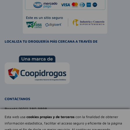
LOCALIZA TU DROGUERÍA MÁS CERCANA A TRAVÉS DE
CONTÁCTANOS
Bogotá (601) 380 9898
atencionalcliente@farmaexpress.com
Esta web usa
cookies propias y de terceros
con la finalidad de obtener
información estadística, facilitar el acceso seguro y eficiente de la página
TE PUEDE INTERESAR
web con el fin de darle un mejor servicio. Al continuar navegando