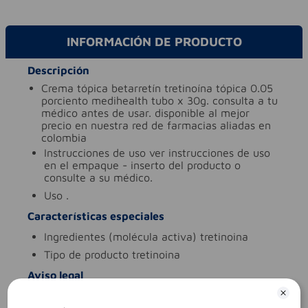
INFORMACIÓN DE PRODUCTO
Descripción
crema tópica betarretín tretinoína tópica 0.05
porciento medihealth tubo x 30g. consulta a tu
médico antes de usar. disponible al mejor
precio en nuestra red de farmacias aliadas en
colombia
instrucciones de uso
ver instrucciones de uso
en el empaque - inserto del producto o
consulte a su médico.
uso
.
Características especiales
ingredientes (molécula activa)
tretinoina
tipo de producto
tretinoina
Aviso legal
legales
es un medicamento.no exceder su
consumo. leer indicaciones y