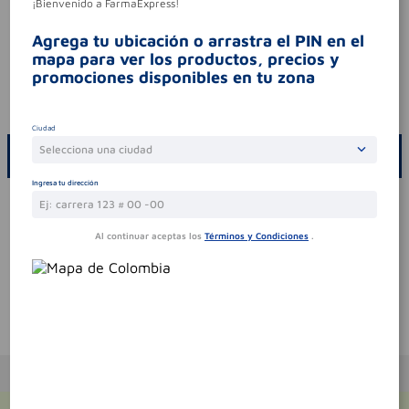
¡Bienvenido a FarmaExpress!
contraindicaciones. si los síntomas persisten.
consultar al médico.
Agrega tu ubicación o arrastra el PIN en el
síntomas
.
mapa para ver los productos, precios y
promociones disponibles en tu zona
contraindicaciones
.
codigo invima
2023m-012228-r4
Ciudad
Selecciona una ciudad
ESCRIBE UN COMENTARIO
Ingresa tu dirección
Por favor, inicie sesión para escribir un comentario
Sin comentarios.
Al continuar aceptas los
Términos y Condiciones
.
Te puede interesar