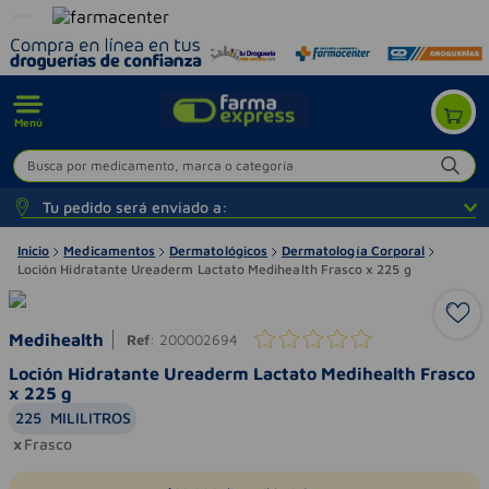
Menú
Busca por medicamento, marca o categoría
Tu pedido será enviado a:
Inicio
Medicamentos
Dermatológicos
Dermatología Corporal
Loción Hidratante Ureaderm Lactato Medihealth Frasco x 225 g
Medihealth
Ref
:
200002694
Loción Hidratante Ureaderm Lactato Medihealth Frasco
x 225 g
225
MILILITROS
Frasco