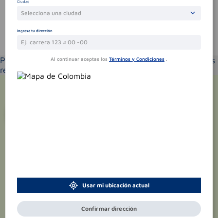
Ciudad
Selecciona una ciudad
Ingresa tu dirección
Te puede interesar
Por favor selecciona tu ubicación y verás los productos
Al continuar aceptas los
Términos y Condiciones
.
recomendados según la cobertura de entrega
¡Suscríbete y recibe
promociones
exclusivas
!
Usar mi ubicación actual
Confirmar dirección