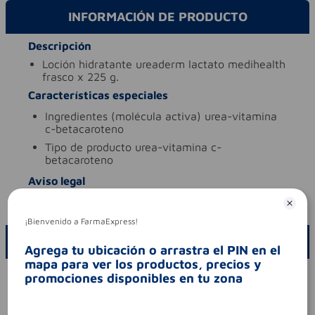
INFORMACIÓN DE PRODUCTO
Descripción
loción hidratante ureaderm lactato medihealth
frasco x 225 g.
Características especiales
ingredientes (molécula activa)
urea-vitamina
c-betacaroteno
tipo de producto
urea-vitamina c-
betacaroteno
Aviso legal
codigo invima
nsoc33488-96co
¡Bienvenido a FarmaExpress!
ESCRIBE UN COMENTARIO
Agrega tu ubicación o arrastra el PIN en el
mapa para ver los productos, precios y
Por favor, inicie sesión para escribir un comentario
promociones disponibles en tu zona
Sin comentarios.