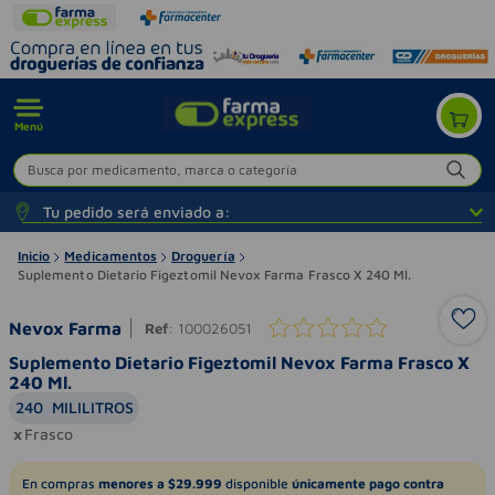
Menú
Busca por medicamento, marca o categoría
Tu pedido será enviado a:
Inicio
Medicamentos
Droguería
Suplemento Dietario Figeztomil Nevox Farma Frasco X 240 Ml.
Nevox Farma
Ref
:
100026051
Suplemento Dietario Figeztomil Nevox Farma Frasco X
240 Ml.
240
MILILITROS
Frasco
En compras
menores a $29.999
disponible
únicamente pago contra