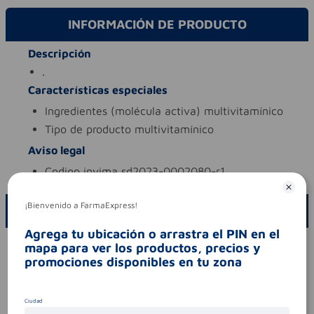
INFORMACIÓN DE PRODUCTO
Descripción
.
Características especiales
ingredientes (molécula activa)
multivitamínico
tipo de producto
multivitamínico
Aviso legal
codigo invima
sd2023-0002080-r1
¡Bienvenido a FarmaExpress!
ESCRIBE UN COMENTARIO
Agrega tu ubicación o arrastra el PIN en el
Por favor, inicie sesión para escribir un comentario
mapa para ver los productos, precios y
promociones disponibles en tu zona
Sin comentarios.
Ciudad