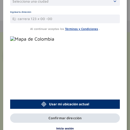
Selecciona una ciudad
Te puede interesar
Ingresa tu dirección
Al continuar aceptas los
Términos y Condiciones
.
¡Suscríbete y recibe
promociones
exclusivas
!
Usar mi ubicación actual
Confirmar dirección
Inicia sesión