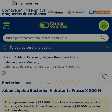
Menú
Busca por medicamento, marca o categoría
Tu pedido será enviado a:
Inicio
Cuidado Personal
Higiene Personal e Íntimo
Jabones para el Cuerpo
Jabón Líquido Bacterion Hidratante Frasco X 300 Ml.
Bacterion
Ref
:
200002157
Jabón Líquido Bacterion Hidratante Frasco X 300 Ml.
En compras
menores a $29.999
disponible
únicamente pago contra
entrega, efectivo/datáfono.
Compras mayores a
$30.000 todos los
métodos de pago.