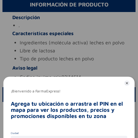
INFORMACIÓN DE PRODUCTO
Descripción
.
Características especiales
ingredientes (molécula activa)
leches en polvo
libre de
lactosa
tipo de producto
leches en polvo
Aviso legal
codigo invima
rsia03i14614
¡Bienvenido a FarmaExpress!
ESCRIBE UN COMENTARIO
Agrega tu ubicación o arrastra el PIN en el
mapa para ver los productos, precios y
Por favor, inicie sesión para escribir un comentario
promociones disponibles en tu zona
Sin comentarios.
Ciudad