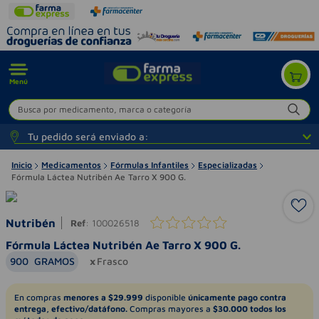
Menú
Busca por medicamento, marca o categoría
Tu pedido será enviado a:
Inicio
Medicamentos
Fórmulas Infantiles
Especializadas
Fórmula Láctea Nutribén Ae Tarro X 900 G.
Nutribén
Ref
:
100026518
Fórmula Láctea Nutribén Ae Tarro X 900 G.
900
GRAMOS
Frasco
En compras
menores a $29.999
disponible
únicamente pago contra
entrega, efectivo/datáfono.
Compras mayores a
$30.000 todos los