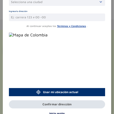
Selecciona una ciudad
Te puede interesar
Ingresa tu dirección
Al continuar aceptas los
Términos y Condiciones
.
¡Suscríbete y recibe
promociones
exclusivas
!
Usar mi ubicación actual
Confirmar dirección
Inicia sesión