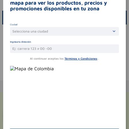
codigo invima
2009m-0009109
mapa para ver los productos, precios y
promociones disponibles en tu zona
ESCRIBE UN COMENTARIO
Ciudad
Por favor, inicie sesión para escribir un comentario
Selecciona una ciudad
Sin comentarios.
Ingresa tu dirección
Al continuar aceptas los
Términos y Condiciones
.
Te puede interesar
¡Suscríbete y recibe
promociones
exclusivas
!