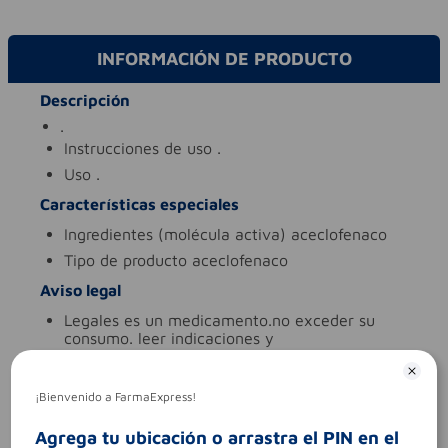
INFORMACIÓN DE PRODUCTO
Descripción
.
instrucciones de uso
.
uso
.
Características especiales
ingredientes (molécula activa)
aceclofenaco
tipo de producto
aceclofenaco
Aviso legal
legales
es un medicamento.no exceder su
consumo. leer indicaciones y
contraindicaciones. si los síntomas persisten.
consultar al médico.
¡Bienvenido a FarmaExpress!
síntomas
.
contraindicaciones
.
Agrega tu ubicación o arrastra el PIN en el