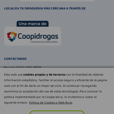
LOCALIZA TU DROGUERÍA MÁS CERCANA A TRAVÉS DE
CONTÁCTANOS
Bogotá (601) 380 9898
atencionalcliente@farmaexpress.com
Esta web usa
cookies propias y de terceros
con la finalidad de obtener
información estadística, facilitar el acceso seguro y eficiente de la página
TE PUEDE INTERESAR
web con el fin de darle un mejor servicio. Al continuar navegando
asumimos su aceptación del uso de estas tecnologías. Para conocer la
NOSOTROS
Déjanos tu
política implementada por la Cooperativa, lo invitamos a visitar el
opinión
siguiente enlace:
Política de Cookies o Web Bugs
Empowered by
Todos los derechos reservados Farmaexpress 2025