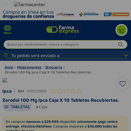
Menú
Busca por medicamento, marca o categoría
Tu pedido será enviado a:
Inicio
Medicamentos
Droguería
Zerodol 100 Mg Ipca Caja X 10 Tabletas Recubiertas.
Ipca
Ref
:
100025569
Zerodol 100 Mg Ipca Caja X 10 Tabletas Recubiertas.
10
TABLETAS
Caja
En compras
menores a $29.999
disponible
únicamente pago contra
entrega, efectivo/datáfono.
Compras mayores a
$30.000 todos los
métodos de pago.