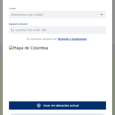
Por favor, inicie sesión para escribir un comentario
Ciudad
Sin comentarios.
Selecciona una ciudad
Ingresa tu dirección
Te puede interesar
Al continuar aceptas los
Términos y Condiciones
.
¡Suscríbete y recibe
promociones
exclusivas
!
Usar mi ubicación actual