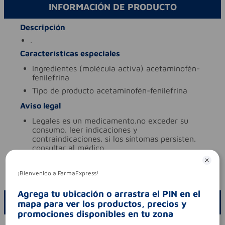
INFORMACIÓN DE PRODUCTO
Descripción
.
Características especiales
ingredientes (molécula activa)
acetaminofén-
fenilefrina
tipo de producto
acetaminofén-fenilefrina
Aviso legal
legales
es un medicamento.no exceder su
consumo. leer indicaciones y
contraindicaciones. si los síntomas persisten.
consultar al médico.
síntomas
.
¡Bienvenido a FarmaExpress!
codigo invima
2015m-0015708
Agrega tu ubicación o arrastra el PIN en el
ESCRIBE UN COMENTARIO
mapa para ver los productos, precios y
promociones disponibles en tu zona