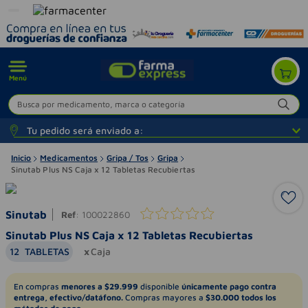
Menú
Busca por medicamento, marca o categoría
Tu pedido será enviado a:
Inicio
Medicamentos
Gripa / Tos
Gripa
Sinutab Plus NS Caja x 12 Tabletas Recubiertas
Sinutab
Ref
:
100022860
Sinutab Plus NS Caja x 12 Tabletas Recubiertas
12
TABLETAS
Caja
En compras
menores a $29.999
disponible
únicamente pago contra
entrega, efectivo/datáfono.
Compras mayores a
$30.000 todos los