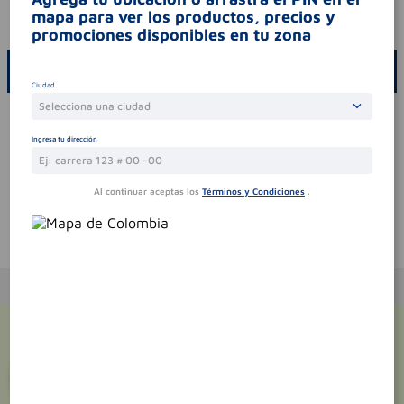
mapa para ver los productos, precios y
codigo invima
2023m-009469-r4
promociones disponibles en tu zona
ESCRIBE UN COMENTARIO
Ciudad
Selecciona una ciudad
Por favor, inicie sesión para escribir un comentario
Ingresa tu dirección
Sin comentarios.
Al continuar aceptas los
Términos y Condiciones
.
Te puede interesar
¡Suscríbete y recibe
promociones
exclusivas
!