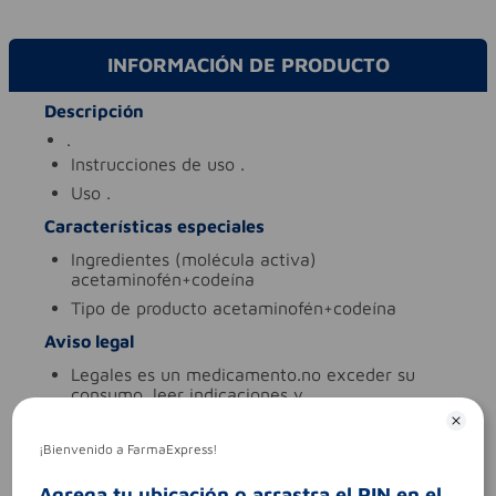
INFORMACIÓN DE PRODUCTO
Descripción
.
instrucciones de uso
.
uso
.
Características especiales
ingredientes (molécula activa)
acetaminofén+codeína
tipo de producto
acetaminofén+codeína
Aviso legal
legales
es un medicamento.no exceder su
consumo. leer indicaciones y
contraindicaciones. si los síntomas persisten.
consultar al médico.
¡Bienvenido a FarmaExpress!
síntomas
.
contraindicaciones
.
Agrega tu ubicación o arrastra el PIN en el