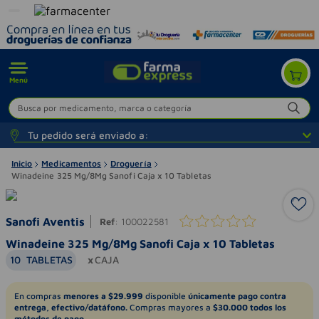
Menú
Busca por medicamento, marca o categoría
Tu pedido será enviado a:
Inicio
Medicamentos
Droguería
Winadeine 325 Mg/8Mg Sanofi Caja x 10 Tabletas
Sanofi Aventis
Ref
:
100022581
Winadeine 325 Mg/8Mg Sanofi Caja x 10 Tabletas
10
TABLETAS
CAJA
En compras
menores a $29.999
disponible
únicamente pago contra
entrega, efectivo/datáfono.
Compras mayores a
$30.000 todos los
métodos de pago.