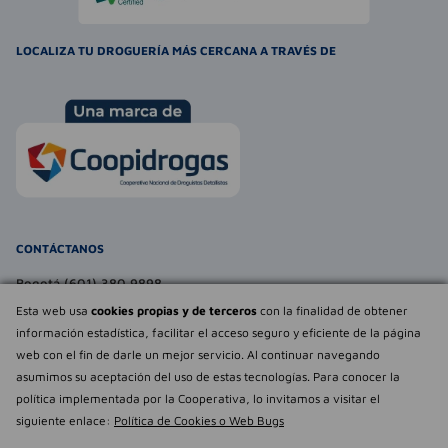
LOCALIZA TU DROGUERÍA MÁS CERCANA A TRAVÉS DE
CONTÁCTANOS
Bogotá (601) 380 9898
atencionalcliente@farmaexpress.com
Esta web usa
cookies propias y de terceros
con la finalidad de obtener
información estadística, facilitar el acceso seguro y eficiente de la página
TE PUEDE INTERESAR
web con el fin de darle un mejor servicio. Al continuar navegando
asumimos su aceptación del uso de estas tecnologías. Para conocer la
NOSOTROS
Déjanos tu
política implementada por la Cooperativa, lo invitamos a visitar el
opinión
siguiente enlace:
Política de Cookies o Web Bugs
Empowered by