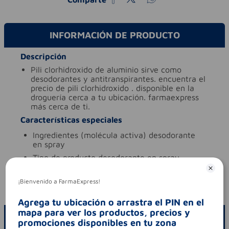
INFORMACIÓN DE PRODUCTO
Descripción
pili clorhidroxido de aluminio sirve como
desodorantes y antitranspirantes. encuentra el
precio de pili clorhidroxido . disponible en la
droguería cerca a tu ubicación. farmaexpress
más cerca de ti.
Características especiales
ingredientes (molécula activa)
desodorante
en spray
tipo de producto
desodorante en spray
Aviso legal
¡Bienvenido a FarmaExpress!
codigo invima
nsoc44485-11co
Agrega tu ubicación o arrastra el PIN en el
mapa para ver los productos, precios y
ESCRIBE UN COMENTARIO
promociones disponibles en tu zona