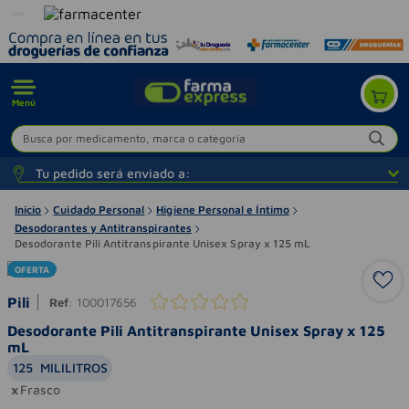
Menú
Busca por medicamento, marca o categoría
Tu pedido será enviado a:
Inicio
Cuidado Personal
Higiene Personal e Íntimo
Desodorantes y Antitranspirantes
Desodorante Pili Antitranspirante Unisex Spray x 125 mL
OFERTA
Pili
Ref
:
100017656
Desodorante Pili Antitranspirante Unisex Spray x 125
mL
125
MILILITROS
Frasco