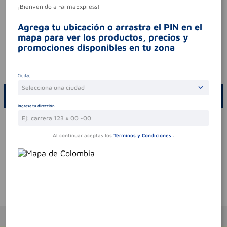
¡Bienvenido a FarmaExpress!
consumo. leer indicaciones y
contraindicaciones. si los síntomas persisten.
Agrega tu ubicación o arrastra el PIN en el
consultar al médico.
mapa para ver los productos, precios y
síntomas
.
promociones disponibles en tu zona
contraindicaciones
.
codigo invima
2018m-010996-r2
Ciudad
Selecciona una ciudad
ESCRIBE UN COMENTARIO
Ingresa tu dirección
Por favor, inicie sesión para escribir un comentario
Al continuar aceptas los
Términos y Condiciones
.
Sin comentarios.
Te puede interesar