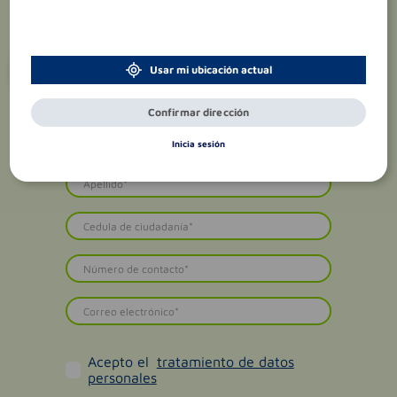
¡Suscríbete y recibe
promociones
Usar mi ubicación actual
exclusivas
!
Confirmar dirección
Inicia sesión
Acepto el
tratamiento de datos
personales