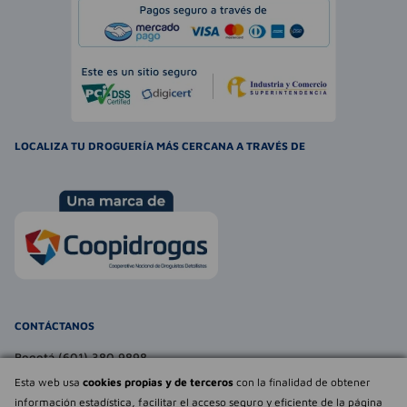
LOCALIZA TU DROGUERÍA MÁS CERCANA A TRAVÉS DE
CONTÁCTANOS
Bogotá (601) 380 9898
atencionalcliente@farmaexpress.com
Esta web usa
cookies propias y de terceros
con la finalidad de obtener
información estadística, facilitar el acceso seguro y eficiente de la página