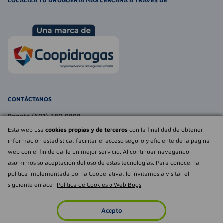
LOCALIZA TU DROGUERÍA MÁS CERCANA A TRAVÉS DE
CONTÁCTANOS
Bogotá (601) 380 9898
atencionalcliente@farmaexpress.com
Esta web usa
cookies propias y de terceros
con la finalidad de obtener
información estadística, facilitar el acceso seguro y eficiente de la página
TE PUEDE INTERESAR
web con el fin de darle un mejor servicio. Al continuar navegando
asumimos su aceptación del uso de estas tecnologías. Para conocer la
NOSOTROS
Déjanos tu
política implementada por la Cooperativa, lo invitamos a visitar el
opinión
siguiente enlace:
Política de Cookies o Web Bugs
Empowered by
Todos los derechos reservados Farmaexpress 2025
Acepto
Inicio
Imperdibles
Favoritos
Cuenta