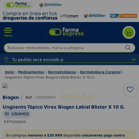
Menú
Busca por medicamento, marca o categoría
Tu pedido será enviado a:
Inicio
Medicamentos
Dermatológicos
Dermatología Corporal
Ungüento Tópico Virex Biogen Labial Blister X 10 G.
Biogen
Ref
:
100000841
Ungüento Tópico Virex Biogen Labial Blister X 10 G.
10
GRAMOS
Empaque
En compras
menores a $29.999
disponible
únicamente pago contra