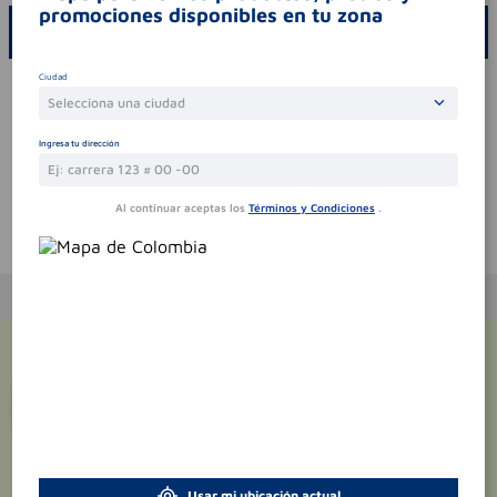
promociones disponibles en tu zona
ESCRIBE UN COMENTARIO
Ciudad
Por favor, inicie sesión para escribir un comentario
Selecciona una ciudad
Sin comentarios.
Ingresa tu dirección
Al continuar aceptas los
Términos y Condiciones
.
Te puede interesar
¡Suscríbete y recibe
promociones
exclusivas
!
Usar mi ubicación actual