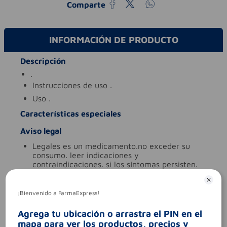
Comparte
INFORMACIÓN DE PRODUCTO
Descripción
.
instrucciones de uso
.
uso
.
Características especiales
Aviso legal
legales
es un medicamento.no exceder su
consumo. leer indicaciones y
contraindicaciones. si los síntomas persisten.
consultar al médico.
síntomas
.
¡Bienvenido a FarmaExpress!
contraindicaciones
.
codigo invima
2022m-010017-r3
Agrega tu ubicación o arrastra el PIN en el
mapa para ver los productos, precios y