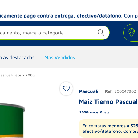
camento, marca o categoría
cas destacadas
Más Vendidos
Pascuali Lata x 200g
Pascuali
Ref
:
200047802
Maiz Tierno Pascual
200
Gramos
Lata
En compras
menores a $2
efectivo/datáfono.
Compra