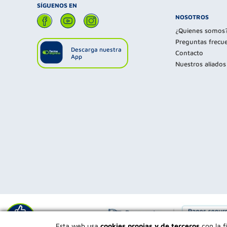
SÍGUENOS EN
NOSOTROS
¿Quienes somos
Preguntas frecu
Descarga nuestra
Contacto
App
Nuestros aliados
Déjanos tu
Esta web usa
cookies propias y de terceros
con la f
opinión