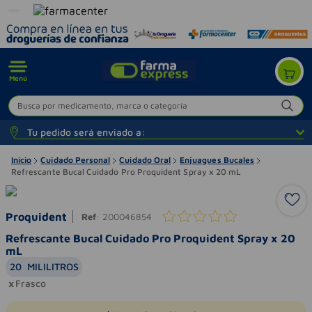
Menú
Busca por medicamento, marca o categoría
Tu pedido será enviado a:
Inicio
Cuidado Personal
Cuidado Oral
Enjuagues Bucales
Refrescante Bucal Cuidado Pro Proquident Spray x 20 mL
Proquident
Ref
:
200046854
Refrescante Bucal Cuidado Pro Proquident Spray x 20
mL
20
MILILITROS
Frasco