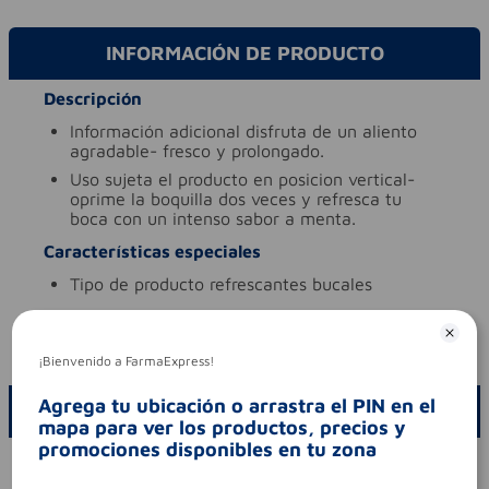
INFORMACIÓN DE PRODUCTO
Descripción
información adicional
disfruta de un aliento
agradable- fresco y prolongado.
uso
sujeta el producto en posicion vertical-
oprime la boquilla dos veces y refresca tu
boca con un intenso sabor a menta.
Características especiales
tipo de producto
refrescantes bucales
Aviso legal
codigo invima
nsoc81385-17co
¡Bienvenido a FarmaExpress!
Agrega tu ubicación o arrastra el PIN en el
ESCRIBE UN COMENTARIO
mapa para ver los productos, precios y
promociones disponibles en tu zona
Por favor, inicie sesión para escribir un comentario