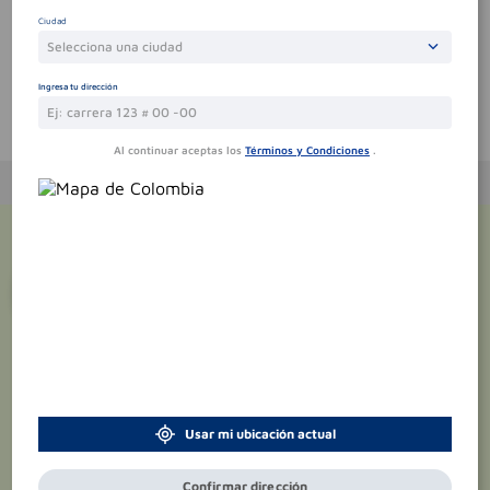
Sin comentarios.
Ciudad
Selecciona una ciudad
Ingresa tu dirección
Te puede interesar
Al continuar aceptas los
Términos y Condiciones
.
¡Suscríbete y recibe
promociones
exclusivas
!
Usar mi ubicación actual
Confirmar dirección