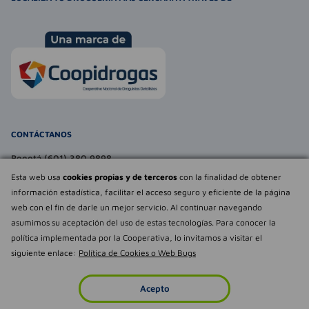
CONTÁCTANOS
Bogotá (601) 380 9898
atencionalcliente@farmaexpress.com
Esta web usa
cookies propias y de terceros
con la finalidad de obtener
información estadística, facilitar el acceso seguro y eficiente de la página
TE PUEDE INTERESAR
web con el fin de darle un mejor servicio. Al continuar navegando
asumimos su aceptación del uso de estas tecnologías. Para conocer la
NOSOTROS
Déjanos tu
política implementada por la Cooperativa, lo invitamos a visitar el
opinión
siguiente enlace:
Política de Cookies o Web Bugs
Empowered by
Todos los derechos reservados Farmaexpress 2025
Acepto
Inicio
Imperdibles
Favoritos
Cuenta