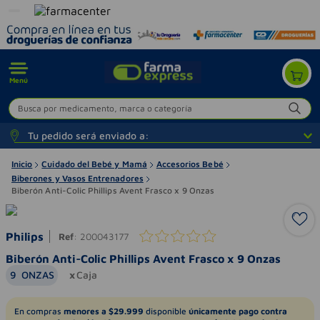
Menú
Busca por medicamento, marca o categoría
Tu pedido será enviado a:
Inicio
Cuidado del Bebé y Mamá
Accesorios Bebé
Biberones y Vasos Entrenadores
Biberón Anti-Colic Phillips Avent Frasco x 9 Onzas
Philips
Ref
:
200043177
Biberón Anti-Colic Phillips Avent Frasco x 9 Onzas
9
ONZAS
Caja
En compras
menores a $29.999
disponible
únicamente pago contra