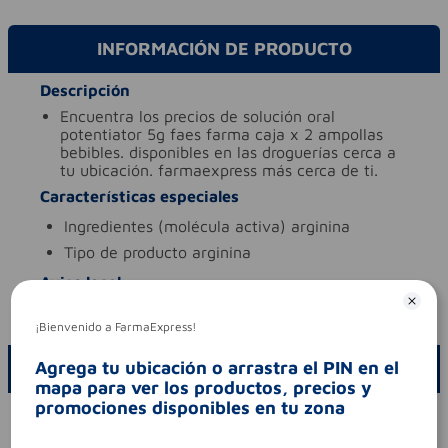
INFORMACIÓN DE PRODUCTO
Descripción
encuentra los precios de solución oral
potentiator 5g faes farma caja x 2 ampollas
bebibles. disponibles en las droguerías cerca a
tu ubicación. farmaexpress más cerca de ti.
Características especiales
ingredientes (molécula activa)
arginina
tipo de producto
arginina
Aviso legal
codigo invima
sd2015-0003653
¡Bienvenido a FarmaExpress!
Agrega tu ubicación o arrastra el PIN en el
ESCRIBE UN COMENTARIO
mapa para ver los productos, precios y
promociones disponibles en tu zona
Por favor, inicie sesión para escribir un comentario