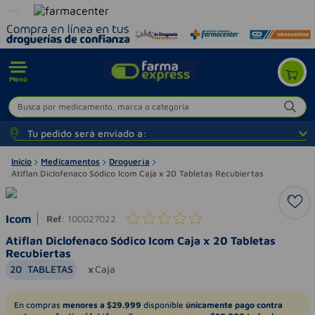
Menú
Busca por medicamento, marca o categoría
Tu pedido será enviado a:
Inicio
Medicamentos
Droguería
Atiflan Diclofenaco Sódico Icom Caja x 20 Tabletas Recubiertas
Icom
Ref
:
100027022
Atiflan Diclofenaco Sódico Icom Caja x 20 Tabletas
Recubiertas
20
TABLETAS
Caja
En compras
menores a $29.999
disponible
únicamente pago contra