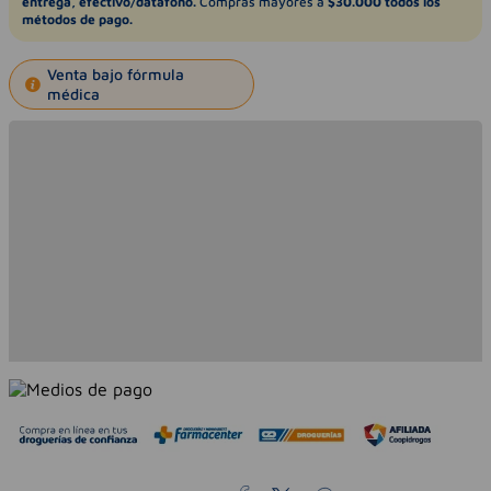
entrega, efectivo/datáfono.
Compras mayores a
$30.000 todos los
métodos de pago.
Venta bajo fórmula
médica