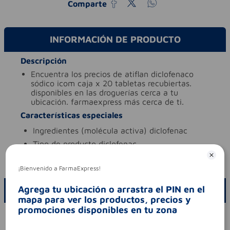
Comparte
INFORMACIÓN DE PRODUCTO
Descripción
encuentra los precios de atiflan diclofenaco
sódico icom caja x 20 tabletas recubiertas.
disponibles en las droguerías cerca a tu
ubicación. farmaexpress más cerca de ti.
Características especiales
ingredientes (molécula activa)
diclofenac
tipo de producto
diclofenac
Aviso legal
¡Bienvenido a FarmaExpress!
Agrega tu ubicación o arrastra el PIN en el
ESCRIBE UN COMENTARIO
mapa para ver los productos, precios y
promociones disponibles en tu zona
Por favor, inicie sesión para escribir un comentario