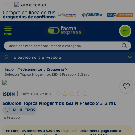
Menú
Busca por medicamento, marca o categoría
Tu pedido será enviado a:
Inicio
Medicamentos
Droguería
Solución Tópica Niogermox ISDIN Frasco x 3,3 mL
ISDIN
Ref
:
100028160
Solución Tópica Niogermox ISDIN Frasco x 3,3 mL
3,3
MILILITROS
Frasco
En compras
menores a $29.999
disponible
únicamente pago contra