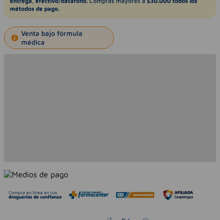
entrega, efectivo/datáfono.
Compras mayores a
$30.000 todos los
métodos de pago.
Venta bajo fórmula
médica