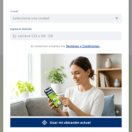
Por favor, inicie sesión para escribir un comentario
Ciudad
Sin comentarios.
Selecciona una ciudad
Ingresa tu dirección
Te puede interesar
Al continuar aceptas los
Términos y Condiciones
.
¡Suscríbete y recibe
promociones
exclusivas
!
Usar mi ubicación actual