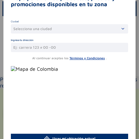
promociones disponibles en tu zona
ESCRIBE UN COMENTARIO
Ciudad
Por favor, inicie sesión para escribir un comentario
Selecciona una ciudad
Sin comentarios.
Ingresa tu dirección
Al continuar aceptas los
Términos y Condiciones
.
Te puede interesar
Por favor selecciona tu ubicación y verás los productos
recomendados según la cobertura de entrega
¡Suscríbete y recibe
promociones
exclusivas
!
Usar mi ubicación actual