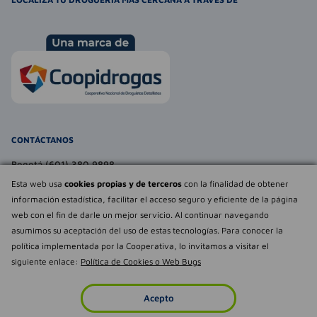
CONTÁCTANOS
Bogotá (601) 380 9898
atencionalcliente@farmaexpress.com
Esta web usa
cookies propias y de terceros
con la finalidad de obtener
información estadística, facilitar el acceso seguro y eficiente de la página
TE PUEDE INTERESAR
web con el fin de darle un mejor servicio. Al continuar navegando
asumimos su aceptación del uso de estas tecnologías. Para conocer la
NOSOTROS
Déjanos tu
política implementada por la Cooperativa, lo invitamos a visitar el
opinión
siguiente enlace:
Política de Cookies o Web Bugs
Empowered by
Todos los derechos reservados Farmaexpress 2025
Acepto
Inicio
Imperdibles
Favoritos
Cuenta