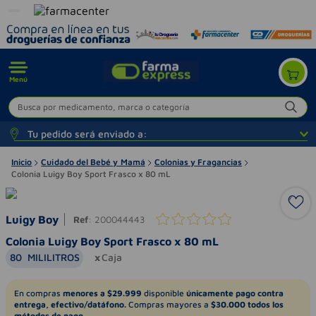
Menú
Busca por medicamento, marca o categoría
Tu pedido será enviado a:
Inicio
Cuidado del Bebé y Mamá
Colonias y Fragancias
Colonia Luigy Boy Sport Frasco x 80 mL
Luigy Boy
Ref
:
200044443
Colonia Luigy Boy Sport Frasco x 80 mL
80
MILILITROS
Caja
En compras
menores a $29.999
disponible
únicamente pago contra
entrega, efectivo/datáfono.
Compras mayores a
$30.000 todos los
métodos de pago.