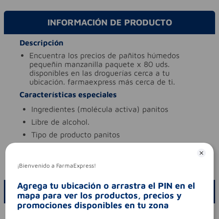
INFORMACIÓN DE PRODUCTO
Descripción
encuentra los precios de pañitos húmedos
pequeñin manzanilla paquete x 80 uds.
disponibles en las droguerías cerca a tu
ubicación. farmaexpress más cerca de ti.
Características especiales
ingredientes (molécula activa)
panitos
libre de
alcohol.
tipo de producto
panitos
Aviso legal
codigo invima
nsoc89878-18co
¡Bienvenido a FarmaExpress!
Agrega tu ubicación o arrastra el PIN en el
ESCRIBE UN COMENTARIO
mapa para ver los productos, precios y
promociones disponibles en tu zona
Por favor, inicie sesión para escribir un comentario