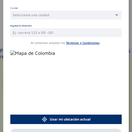
Sin comentarios.
Ciudad
Selecciona una ciudad
Ingresa tu dirección
Te puede interesar
Al continuar aceptas los
Términos y Condiciones
.
Por favor selecciona tu ubicación y verás los productos
recomendados según la cobertura de entrega
¡Suscríbete y recibe
promociones
exclusivas
!
Usar mi ubicación actual