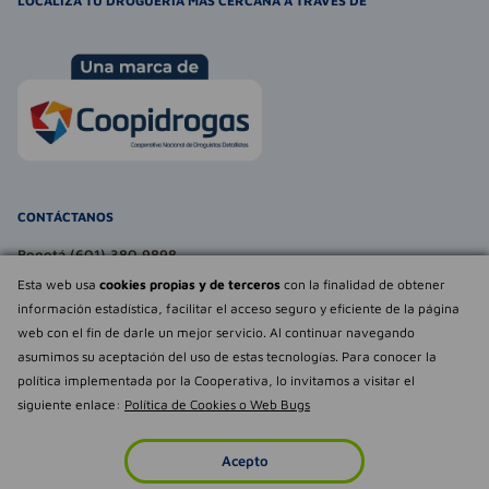
LOCALIZA TU DROGUERÍA MÁS CERCANA A TRAVÉS DE
CONTÁCTANOS
Bogotá (601) 380 9898
atencionalcliente@farmaexpress.com
Esta web usa
cookies propias y de terceros
con la finalidad de obtener
información estadística, facilitar el acceso seguro y eficiente de la página
TE PUEDE INTERESAR
web con el fin de darle un mejor servicio. Al continuar navegando
asumimos su aceptación del uso de estas tecnologías. Para conocer la
NOSOTROS
Déjanos tu
política implementada por la Cooperativa, lo invitamos a visitar el
opinión
siguiente enlace:
Política de Cookies o Web Bugs
Empowered by
Todos los derechos reservados Farmaexpress 2025
Acepto
Inicio
Imperdibles
Favoritos
Cuenta