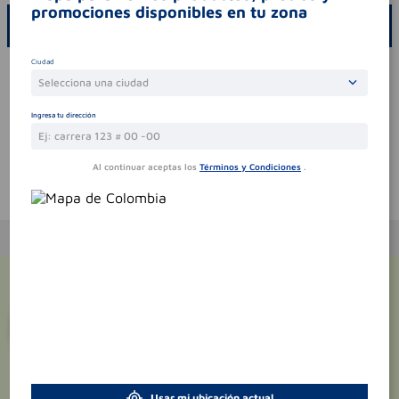
promociones disponibles en tu zona
ESCRIBE UN COMENTARIO
Ciudad
Por favor, inicie sesión para escribir un comentario
Selecciona una ciudad
Sin comentarios.
Ingresa tu dirección
Al continuar aceptas los
Términos y Condiciones
.
Te puede interesar
¡Suscríbete y recibe
promociones
exclusivas
!
Usar mi ubicación actual