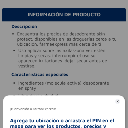
INFORMACIÓN DE PRODUCTO
Descripción
encuentra los precios de desodorante skin
protect. disponibles en las droguerías cerca a tu
ubicación. farmaexpress más cerca de ti
uso
aplicar sobre las axilas-una vez estén
limpias y secas. interrumpir el uso su
aparecen irritaciones. dejar secar antes de
vestirse.
Características especiales
ingredientes (molécula activa)
desodorante
en spray
libre de
sin alcohol.
tipo de producto
desodorante en spray
¡Bienvenido a FarmaExpress!
Aviso legal
codigo invima
nsoc11953-22co
Agrega tu ubicación o arrastra el PIN en el
mapa para ver los productos, precios y