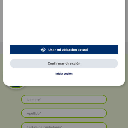
Sin comentarios.
Te puede interesar
Usar mi ubicación actual
Confirmar dirección
¡Suscríbete y recibe
promociones
Inicia sesión
exclusivas
!