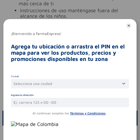
más cerca de ti
instrucciones de uso
manténgase fuera del
alcance de los niños.
uso
enjabone y enjuague.
Características especiales
¡Bienvenido a FarmaExpress!
ingredientes (molécula activa)
jabon en barra
Agrega tu ubicación o arrastra el PIN en el
tipo de producto
jabon en barra
mapa para ver los productos, precios y
promociones disponibles en tu zona
Aviso legal
contraindicaciones
evite el contacto con los
ojos. si sucede enjuague con abundante agua.
Ciudad
suspenda su uso si observa alguna reacción
Selecciona una ciudad
desfavorable y consulte a su médico. uso
externo.
Ingresa tu dirección
codigo invima
nsoc14023-22co
Al continuar aceptas los
Términos y Condiciones
.
ESCRIBE UN COMENTARIO
Por favor, inicie sesión para escribir un comentario