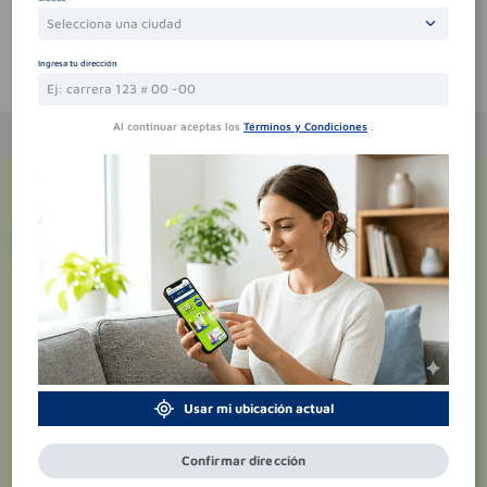
Selecciona una ciudad
Ingresa tu dirección
Te puede interesar
Al continuar aceptas los
Términos y Condiciones
.
¡Suscríbete y recibe
promociones
exclusivas
!
Usar mi ubicación actual
Confirmar dirección