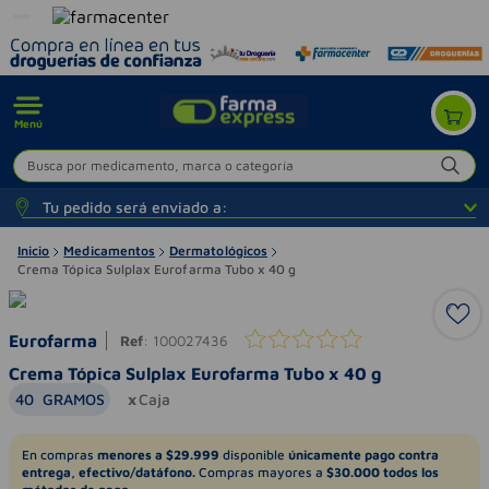
Menú
Busca por medicamento, marca o categoría
Tu pedido será enviado a:
Inicio
Medicamentos
Dermatológicos
Crema Tópica Sulplax Eurofarma Tubo x 40 g
Eurofarma
Ref
:
100027436
Crema Tópica Sulplax Eurofarma Tubo x 40 g
40
GRAMOS
Caja
En compras
menores a $29.999
disponible
únicamente pago contra
entrega, efectivo/datáfono.
Compras mayores a
$30.000 todos los