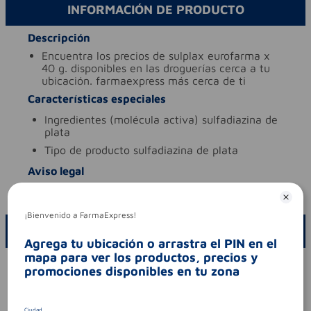
INFORMACIÓN DE PRODUCTO
Descripción
encuentra los precios de sulplax eurofarma x
40 g. disponibles en las droguerías cerca a tu
ubicación. farmaexpress más cerca de ti
Características especiales
ingredientes (molécula activa)
sulfadiazina de
plata
tipo de producto
sulfadiazina de plata
Aviso legal
codigo invima
2021m-0020505
¡Bienvenido a FarmaExpress!
ESCRIBE UN COMENTARIO
Agrega tu ubicación o arrastra el PIN en el
mapa para ver los productos, precios y
Por favor, inicie sesión para escribir un comentario
promociones disponibles en tu zona
Sin comentarios.
Ciudad