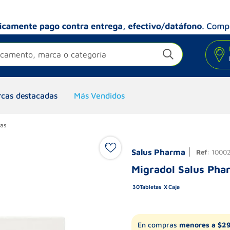
camento, marca o categoría
cas destacadas
Más Vendidos
tas
Salus Pharma
Ref
:
1000
Migradol Salus Phar
30
Tabletas
Caja
En compras
menores a $2