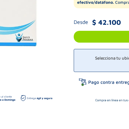
efectivo/datáfono.
Compra
$
42
.
100
Desde
Selecciona tu ub