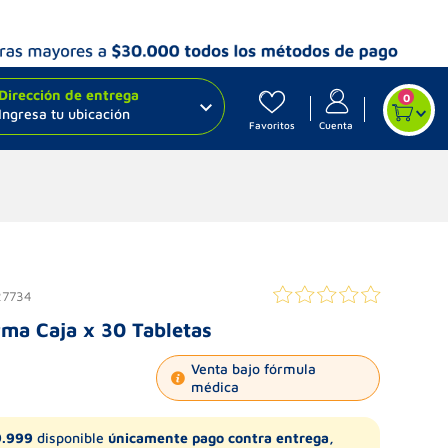
Dirección de entrega
0
Ingresa tu ubicación
Favoritos
Cuenta
27734
ma Caja x 30 Tabletas
Venta bajo fórmula
médica
9.999
disponible
únicamente pago contra entrega,