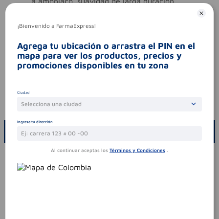
a amoniaco. suavidad de larga duración.
ingredientes (molécula activa)
depiladores
tipo de producto
depiladores
¡Bienvenido a FarmaExpress!
Aviso legal
Agrega tu ubicación o arrastra el PIN en el
mapa para ver los productos, precios y
contraindicaciones
antes de cada uso-probar
la reacción de la piel aplicando el producto en
promociones disponibles en tu zona
una zona pequeña y retirándolo según las
instrucciones. si no hay reacción adversa tras
24 h-sigue usándolo.
Ciudad
codigo invima
nsoc12503-22co
Selecciona una ciudad
Ingresa tu dirección
ESCRIBE UN COMENTARIO
Al continuar aceptas los
Términos y Condiciones
.
Por favor, inicie sesión para escribir un comentario
Sin comentarios.