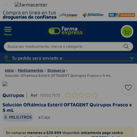
Menú
Busca por medicamento, marca o categoría
Tu pedido será enviado a:
Inicio
Medicamentos
Droguería
Solución Oftálmica Estéril OFTAGENT Quirupos Frasco x 5 mL
Quirupos
Ref
:
100027573
Solución Oftálmica Estéril OFTAGENT Quirupos Frasco x
5 mL
5
MILILITROS
Caja
En compras
menores a $29.999
disponible
únicamente pago contra