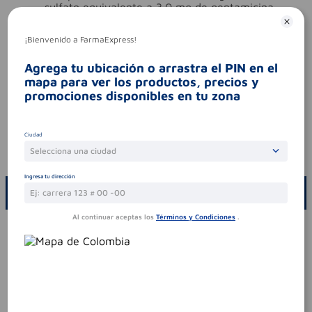
sulfato equivalente a 3.0 mg de gentamicina
base.
ingredientes (molécula activa)
gentamicina
¡Bienvenido a FarmaExpress!
tipo de producto
gentamicina
Agrega tu ubicación o arrastra el PIN en el
Aviso legal
mapa para ver los productos, precios y
promociones disponibles en tu zona
contraindicaciones
hipersensibilidad a la
gentamicina o a otros aminoglucósidos-
tratamiento previo o concomitante con
medicamentos ototóxicos o nefrotóxicos.
Ciudad
Selecciona una ciudad
codigo invima
2023m-0018439-r1
Ingresa tu dirección
ESCRIBE UN COMENTARIO
Al continuar aceptas los
Términos y Condiciones
.
Por favor, inicie sesión para escribir un comentario
Sin comentarios.