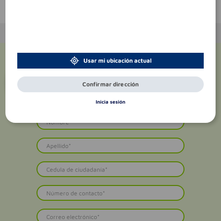
Te puede interesar
Usar mi ubicación actual
¡Suscríbete y recibe
promociones
Confirmar dirección
exclusivas
!
Inicia sesión