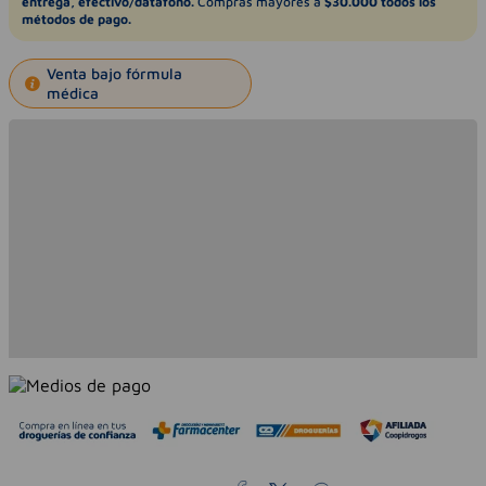
entrega, efectivo/datáfono.
Compras mayores a
$30.000 todos los
métodos de pago.
Venta bajo fórmula
médica