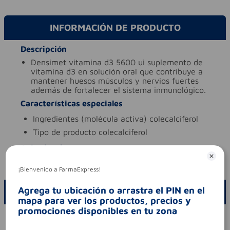
INFORMACIÓN DE PRODUCTO
Descripción
densimet vitamina d3 5600 ui suplemento de
vitamina d3 en solución oral que contribuye a
mantener huesos músculos y nervios fuertes
además de fortalecer el sistema inmunológico.
Características especiales
ingredientes (molécula activa)
colecalciferol
tipo de producto
colecalciferol
Aviso legal
codigo invima
2023m-0021015
¡Bienvenido a FarmaExpress!
Agrega tu ubicación o arrastra el PIN en el
ESCRIBE UN COMENTARIO
mapa para ver los productos, precios y
promociones disponibles en tu zona
Por favor, inicie sesión para escribir un comentario