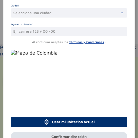
Sin comentarios.
Ciudad
Selecciona una ciudad
Ingresa tu dirección
Te puede interesar
Al continuar aceptas los
Términos y Condiciones
.
Por favor selecciona tu ubicación y verás los productos
recomendados según la cobertura de entrega
¡Suscríbete y recibe
promociones
exclusivas
!
Usar mi ubicación actual
Confirmar dirección