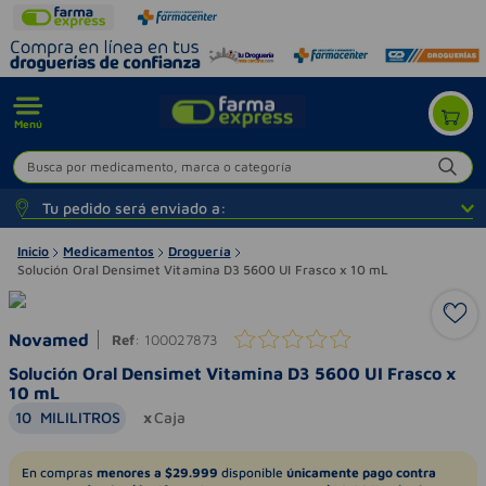
Menú
Busca por medicamento, marca o categoría
Tu pedido será enviado a:
Inicio
Medicamentos
Droguería
Solución Oral Densimet Vitamina D3 5600 UI Frasco x 10 mL
Novamed
Ref
:
100027873
Solución Oral Densimet Vitamina D3 5600 UI Frasco x
10 mL
10
MILILITROS
Caja
En compras
menores a $29.999
disponible
únicamente pago contra