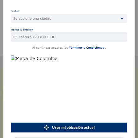
Por favor, inicie sesión para escribir un comentario
Ciudad
Sin comentarios.
Selecciona una ciudad
Ingresa tu dirección
Te puede interesar
Al continuar aceptas los
Términos y Condiciones
.
¡Suscríbete y recibe
promociones
exclusivas
!
Usar mi ubicación actual