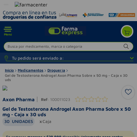
Menú
Busca por medicamento, marca o categoría
Tu pedido será enviado a:
Inicio
Medicamentos
Droguería
Gel de Testosterona Androgel Axon Pharma Sobre x 50 mg - Caja x 30
uds
Axon Pharma
Ref
:
100011023
Gel de Testosterona Androgel Axon Pharma Sobre x 50
mg - Caja x 30 uds
30
UNIDADES
Caja
En compras
menores a $29.999
disponible
únicamente pago contra