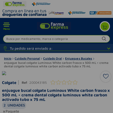
Menú
Busca por medicamento, marca o categoría
Tu pedido será enviado a:
Inicio
Cuidado Personal
Cuidado Oral
Enjuagues Bucales
enjuague bucal colgate Luminous White carbon frasco x 500 mL + crema
dental colgate luminous white carbon activado tubo x 75 mL
Colgate
Ref
:
200043185
enjuague bucal colgate Luminous White carbon frasco x
500 mL + crema dental colgate luminous white carbon
activado tubo x 75 mL
2
UNIDADES
Paquete