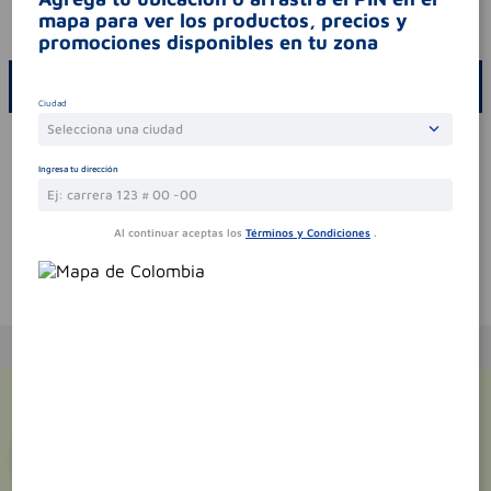
mapa para ver los productos, precios y
codigo invima
nsoc92946-19co
promociones disponibles en tu zona
ESCRIBE UN COMENTARIO
Ciudad
Selecciona una ciudad
Por favor, inicie sesión para escribir un comentario
Ingresa tu dirección
Sin comentarios.
Al continuar aceptas los
Términos y Condiciones
.
Te puede interesar
¡Suscríbete y recibe
promociones
exclusivas
!