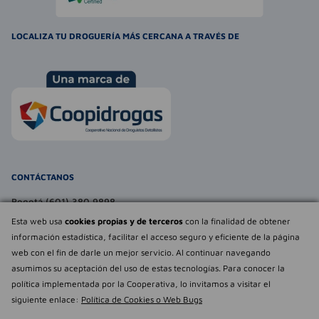
LOCALIZA TU DROGUERÍA MÁS CERCANA A TRAVÉS DE
CONTÁCTANOS
Bogotá (601) 380 9898
atencionalcliente@farmaexpress.com
Esta web usa
cookies propias y de terceros
con la finalidad de obtener
información estadística, facilitar el acceso seguro y eficiente de la página
TE PUEDE INTERESAR
web con el fin de darle un mejor servicio. Al continuar navegando
asumimos su aceptación del uso de estas tecnologías. Para conocer la
NOSOTROS
Déjanos tu
política implementada por la Cooperativa, lo invitamos a visitar el
opinión
siguiente enlace:
Política de Cookies o Web Bugs
Empowered by