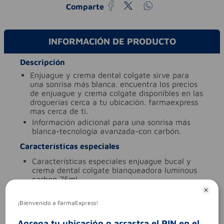
Comparte
INFORMACIÓN DE PRODUCTO
Descripción
enjuague y crema dental colgate sirve para
una sonrisa más blanca. encuentra los precios
de enjuague y crema colgate disponibles en las
droguerías cerca a tu ubicación. farmaexpress
mas cerca de ti.
información adicional
para una sonrisa más
blanca-tecnología avanzada-con carbón.
Características especiales
características especiales
enjuague bucal y
crema dental colgate blanqueadora luminous
carbon 75ml
ingredientes (molécula activa)
enjuague bucal
¡Bienvenido a FarmaExpress!
tipo de producto
enjuague bucal
Aviso legal
Agrega tu ubicación o arrastra el PIN en el