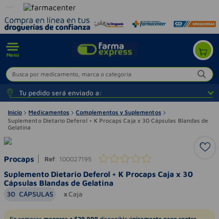
Menú
Busca por medicamento, marca o categoría
Tu pedido será enviado a:
Inicio
Medicamentos
Complementos y Suplementos
Suplemento Dietario Deferol + K Procaps Caja x 30 Cápsulas Blandas de
Gelatina
Procaps
Ref
:
100027195
Suplemento Dietario Deferol + K Procaps Caja x 30
Cápsulas Blandas de Gelatina
30
CÁPSULAS
Caja
En compras
menores a $29.999
disponible
únicamente pago contra