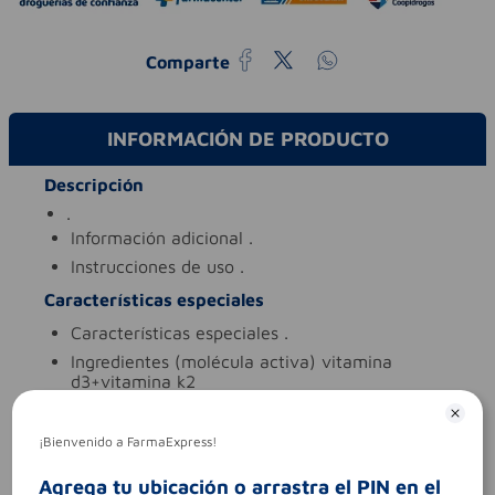
Comparte
INFORMACIÓN DE PRODUCTO
Descripción
.
información adicional
.
instrucciones de uso
.
Características especiales
características especiales
.
ingredientes (molécula activa)
vitamina
d3+vitamina k2
tipo de producto
vitamina d3+vitamina k2
¡Bienvenido a FarmaExpress!
Aviso legal
contraindicaciones
.
Agrega tu ubicación o arrastra el PIN en el